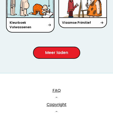
Kleurboek
Vlaamse Primitief
Volwassenen
Meer laden
FAQ
-
Copyright
-