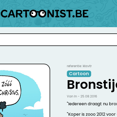
referentie: kksvtr
Cartoon
Bronsti
Van In - 25.08.2016
"Iedereen draagt nu bron
"Koper is zooo 2012 voor 