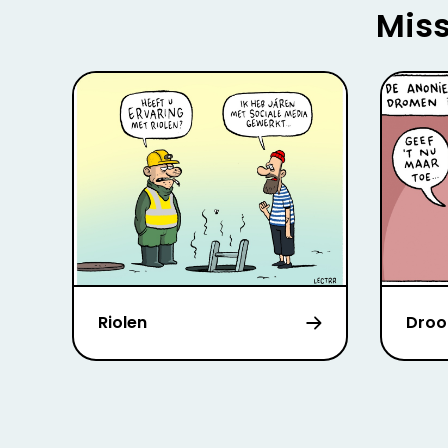
Miss
Riolen
Dro