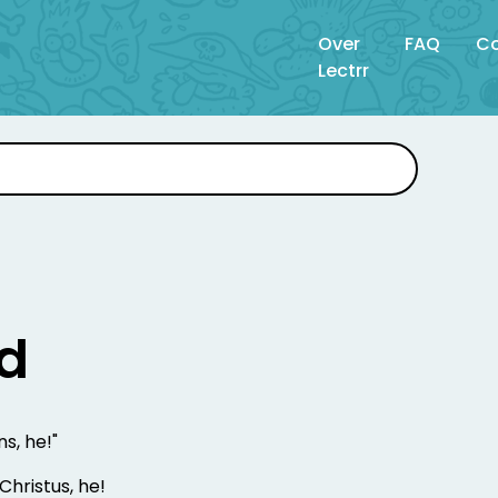
Over
FAQ
Co
Lectrr
jd
s, he!"
Christus, he!