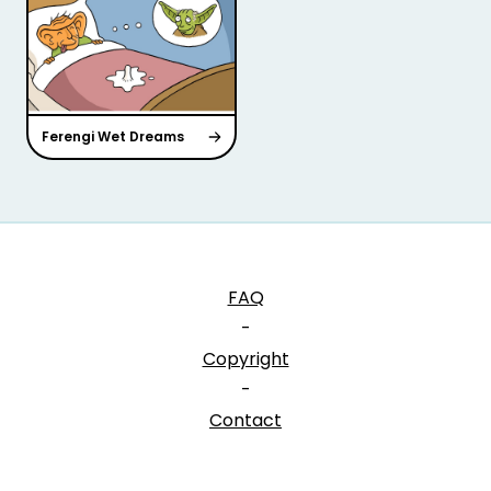
Ferengi Wet Dreams
FAQ
-
Copyright
-
Contact