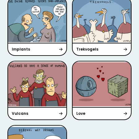
Implants
Trekvogels
Vulcans
Love