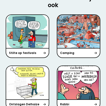
ook
Stilte op festivals
Camping
Ontslagen Delhaize
Rabbi