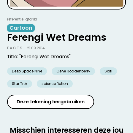
referentie: qfankr
Cartoon
Ferengi Wet Dreams
F.A.C.T.S. - 21.09.2014
Title: "Ferengi Wet Dreams"
Deep Space Nine
Gene Roddenberry
Scifi
Star Trek
science fiction
Deze tekening hergebruiken
Misschien interesseren deze jou