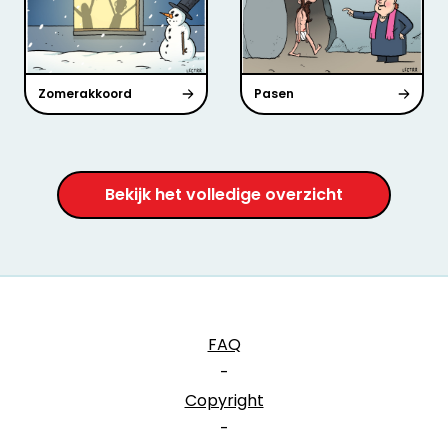
Zomerakkoord
Pasen
Bekijk het volledige overzicht
FAQ
-
Copyright
-