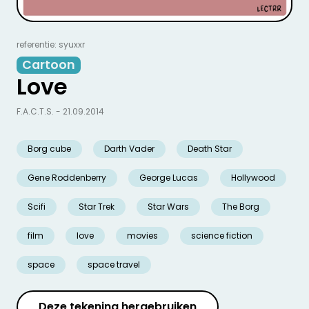
referentie: syuxxr
Cartoon
Love
F.A.C.T.S. - 21.09.2014
Borg cube
Darth Vader
Death Star
Gene Roddenberry
George Lucas
Hollywood
Scifi
Star Trek
Star Wars
The Borg
film
love
movies
science fiction
space
space travel
Deze tekening hergebruiken