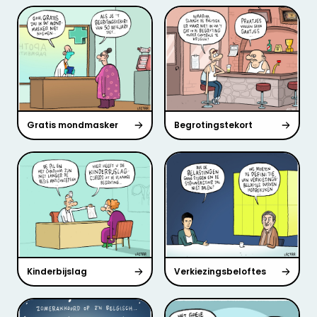
Gratis mondmasker
Begrotingstekort
Kinderbijslag
Verkiezingsbeloftes