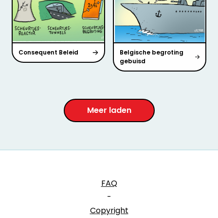
Consequent Beleid
Belgische begroting
gebuisd
Meer laden
FAQ
-
Copyright