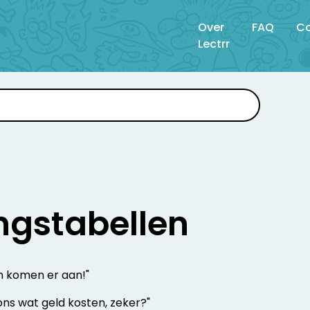
Over
FAQ
Co
Lectrr
ngstabellen
en komen er aan!"
ons wat geld kosten, zeker?"