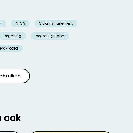
n
N-VA
Vlaams Parlement
begroting
begrotingstabel
erakkoord
ebruiken
u ook