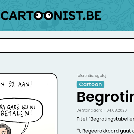
referentie: sgofej
Cartoon
Begroti
De Standaard - 04.08.2020
Titel: "Begrotingstabell
"'t Regeerakkoord gaat 