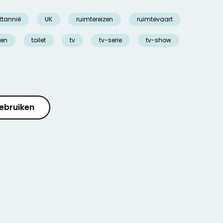
ttannië
UK
ruimtereizen
ruimtevaart
zen
toilet
tv
tv-serie
tv-show
ebruiken