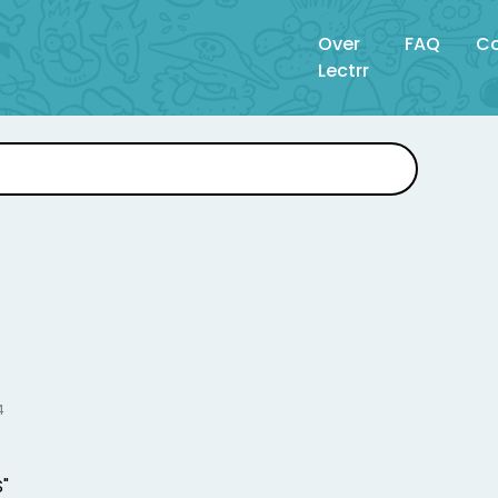
Over
FAQ
Co
Lectrr
4
S"