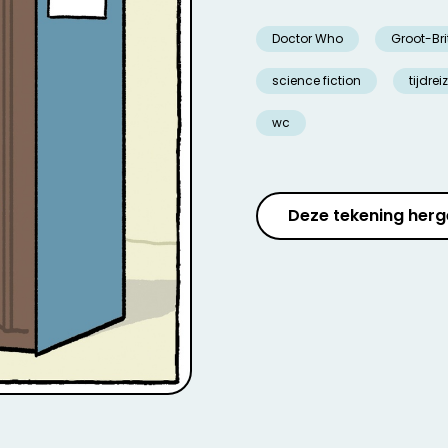
Doctor Who
Groot-Bri
science fiction
tijdrei
wc
Deze tekening herg