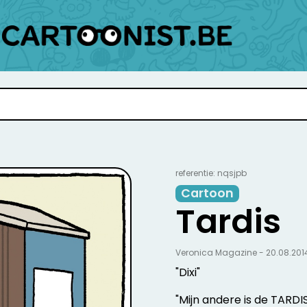
referentie: nqsjpb
Cartoon
Tardis
Veronica Magazine - 20.08.201
"Dixi"
"Mijn andere is de TARDI