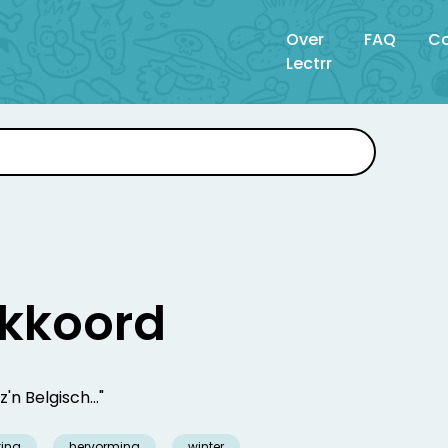
Over
FAQ
Co
Lectrr
kkoord
'n Belgisch..."
ting
hervorming
winter