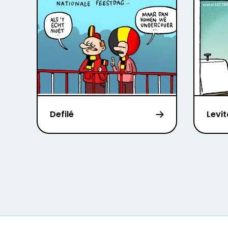
Defilé
Levit