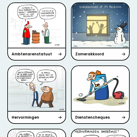
Ambtenarenstatuut
Zomerakkoord
Hervormingen
Dienstencheques