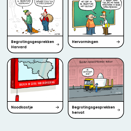
Begrotingsgesprekken
Hervormingen
Harvard
Noodkastje
Begrotingsgesprekken
hervat