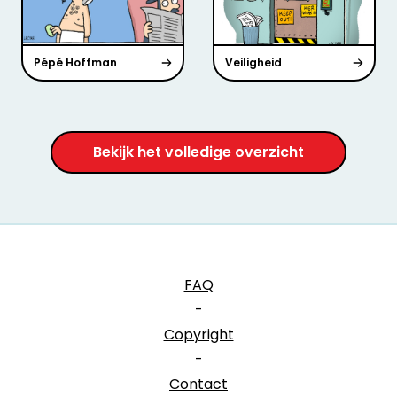
Pépé Hoffman
Veiligheid
Bekijk het volledige overzicht
FAQ
-
Copyright
-
Contact