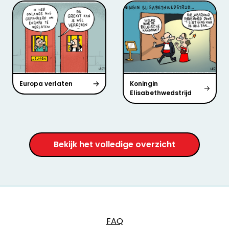
Europa verlaten
Koningin
Elisabethwedstrijd
Bekijk het volledige overzicht
FAQ