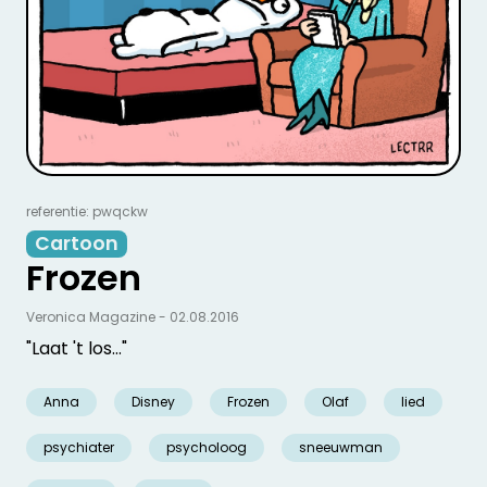
referentie: pwqckw
Cartoon
Frozen
Veronica Magazine - 02.08.2016
"Laat 't los…"
Anna
Disney
Frozen
Olaf
lied
psychiater
psycholoog
sneeuwman