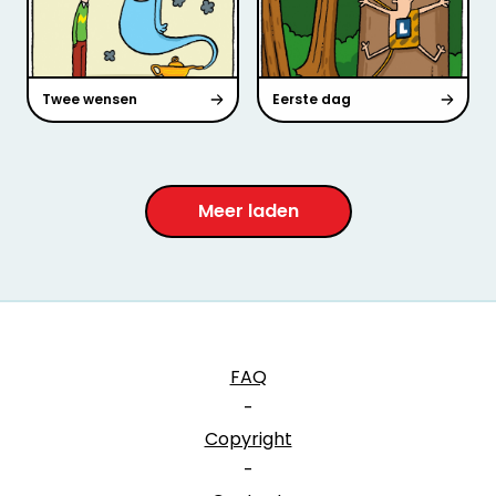
Twee wensen
Eerste dag
Meer laden
FAQ
-
Copyright
-