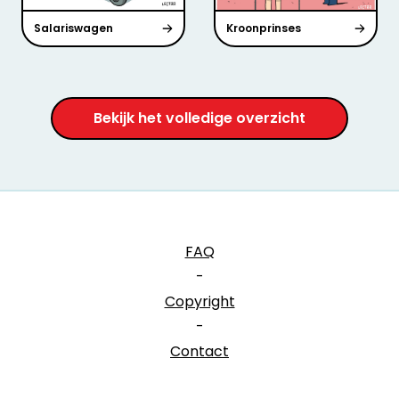
Salariswagen
Kroonprinses
Bekijk het volledige overzicht
FAQ
-
Copyright
-
Contact