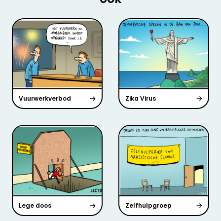
Vuurwerkverbod
Zika Virus
Lege doos
Zelfhulpgroep