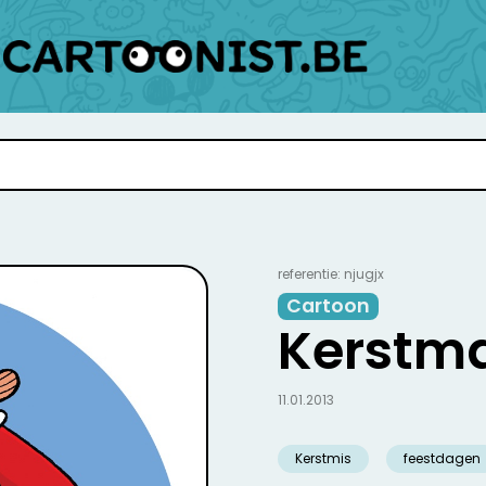
referentie: njugjx
Cartoon
Kerstm
11.01.2013
Kerstmis
feestdagen