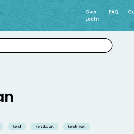
Over
FAQ
Co
Lectrr
an
kerst
kerstkaart
kerstman