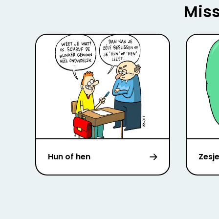
Miss
Hun of hen
Zesj