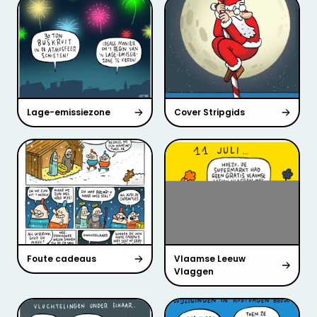
Lage-emissiezone
Cover Stripgids
Foute cadeaus
Vlaamse Leeuw
Vlaggen