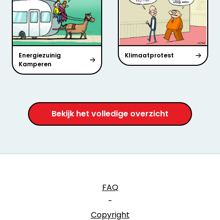
Energiezuinig
Klimaatprotest
Kamperen
Bekijk het volledige overzicht
FAQ
-
Copyright