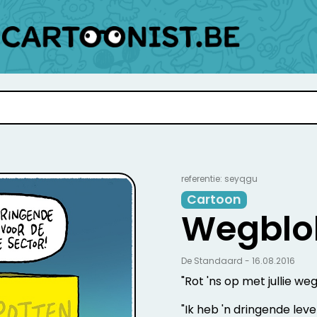
referentie: seyqgu
Cartoon
Wegblo
De Standaard - 16.08.2016
"Rot 'ns op met jullie we
"Ik heb 'n dringende leve