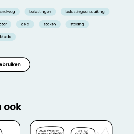
snelweg
belastingen
belastingsontduiking
ctor
geld
staken
staking
kkade
ebruiken
u ook