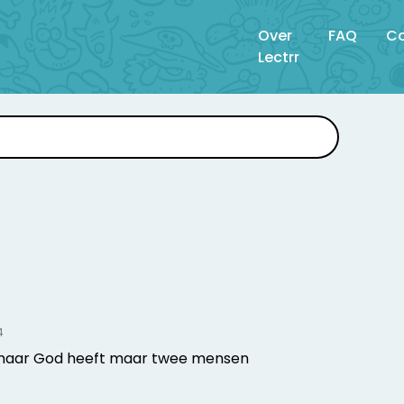
Over
FAQ
Co
Lectrr
4
tje maar God heeft maar twee mensen