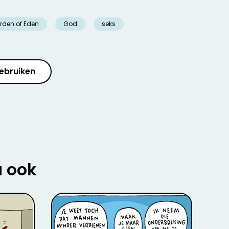
rden of Eden
God
seks
ebruiken
u ook