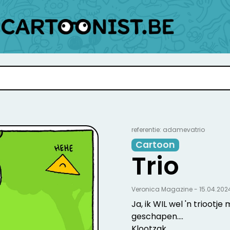
referentie: adamevatrio
Cartoon
Trio
Veronica Magazine - 15.04.202
Ja, ik WIL wel 'n trioo
geschapen....
Klootzak.