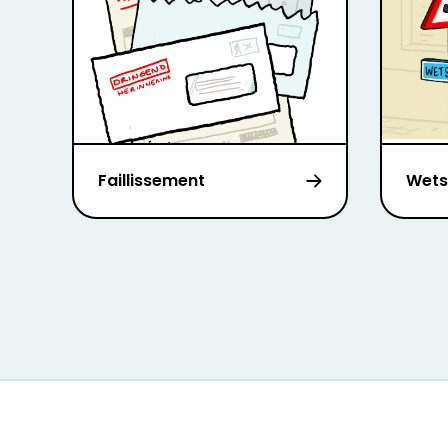
Faillissement
Wets