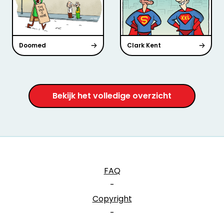
Doomed
Clark Kent
Bekijk het volledige overzicht
FAQ
-
Copyright
-