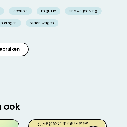
controle
migratie
snelwegparking
chtelingen
vrachtwagen
ebruiken
u ook