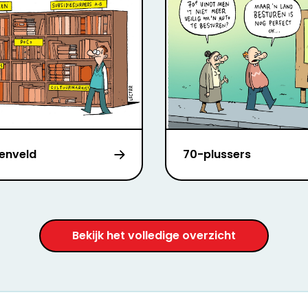
enveld
70-plussers
Bekijk het volledige overzicht