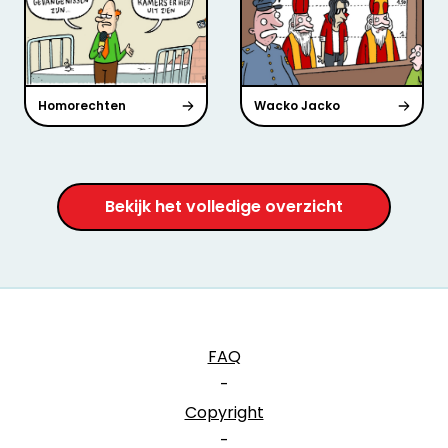
Homorechten
Wacko Jacko
Bekijk het volledige overzicht
FAQ
-
Copyright
-