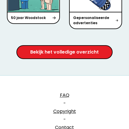
50 jaar Woodstock
Gepersonaliseerde
advertenties
Bekijk het volledige overzicht
FAQ
-
Copyright
-
Contact