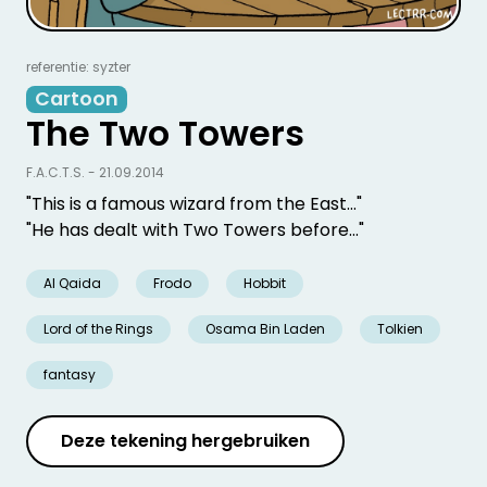
referentie: syzter
Cartoon
The Two Towers
F.A.C.T.S. - 21.09.2014
"This is a famous wizard from the East..."
"He has dealt with Two Towers before..."
Al Qaida
Frodo
Hobbit
Lord of the Rings
Osama Bin Laden
Tolkien
fantasy
Deze tekening hergebruiken