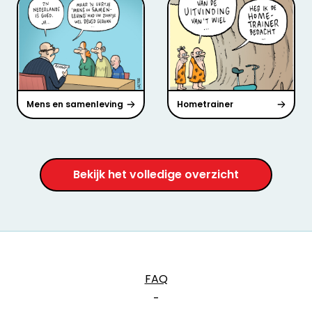
Mens en samenleving
Hometrainer
Bekijk het volledige overzicht
FAQ
-