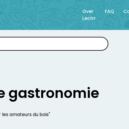
Over
FAQ
Co
Lectrr
e gastronomie
r les amateurs du bois"