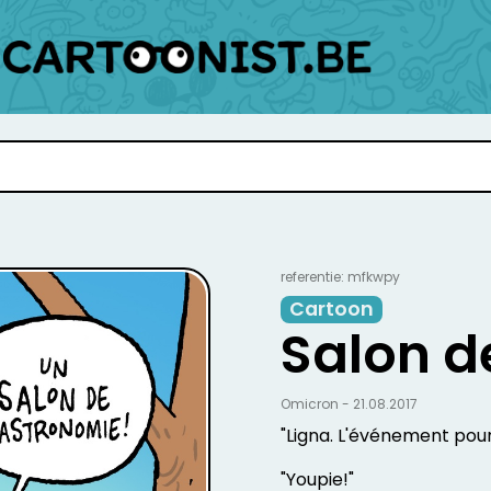
referentie: mfkwpy
Cartoon
Salon d
Omicron - 21.08.2017
"Ligna. L'événement pou
"Youpie!"