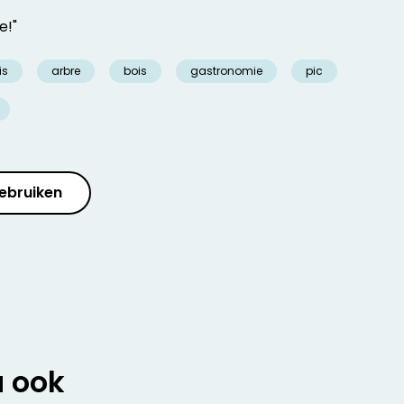
e!"
is
arbre
bois
gastronomie
pic
ebruiken
u ook