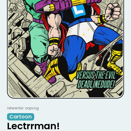
referentie: oopvog
Cartoon
Lectrrman!