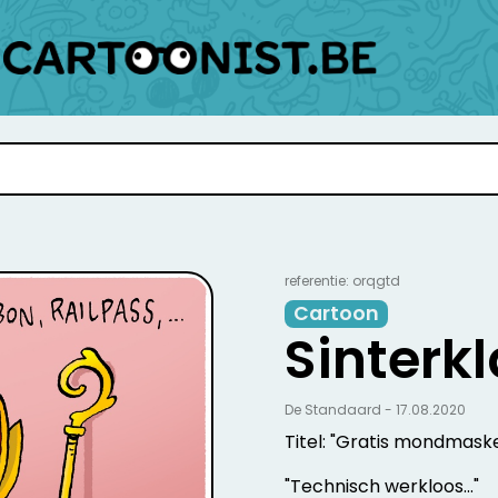
referentie: orqgtd
Cartoon
Sinterkl
De Standaard - 17.08.2020
Titel: "Gratis mondmasker
"Technisch werkloos..."