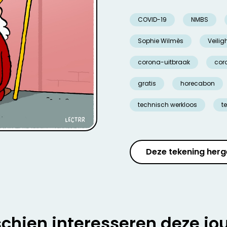
COVID-19
NMBS
Sophie Wilmès
Veili
corona-uitbraak
cor
gratis
horecabon
technisch werkloos
t
Deze tekening herg
chien interesseren deze jo