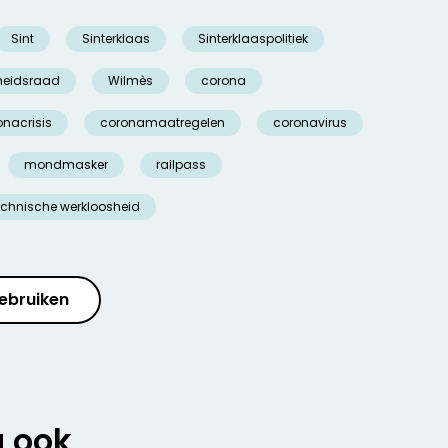
Sint
Sinterklaas
Sinterklaaspolitiek
gheidsraad
Wilmès
corona
onacrisis
coronamaatregelen
coronavirus
mondmasker
railpass
echnische werkloosheid
ebruiken
u ook