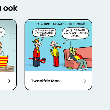
u ook
Twaalfde Man