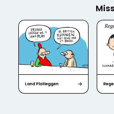
Miss
Land Platleggen
Reger