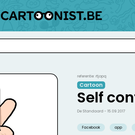
referentie: rtjopq
Cartoon
Self con
De Standaard - 15.09.2017
Facebook
app