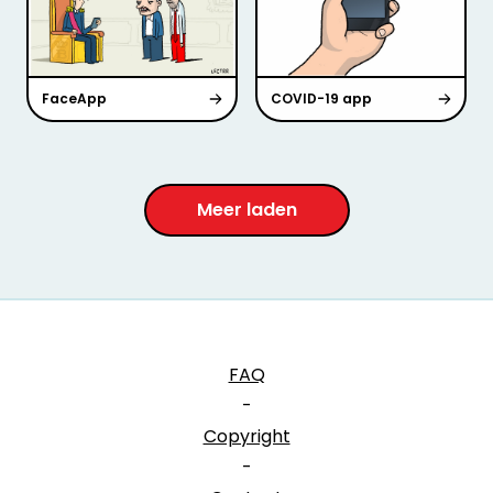
FaceApp
COVID-19 app
Meer laden
FAQ
-
Copyright
-