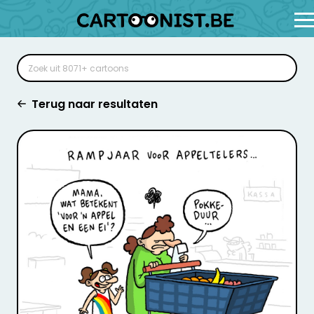
Terug naar resultaten