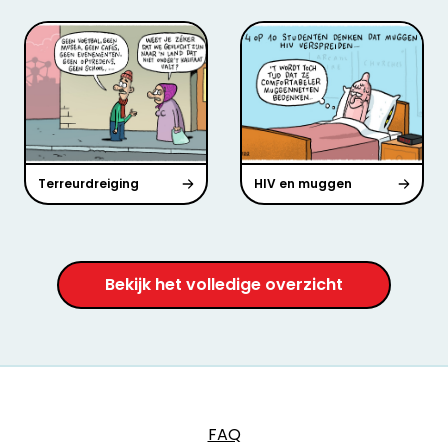
Terreurdreiging
HIV en muggen
Bekijk het volledige overzicht
FAQ