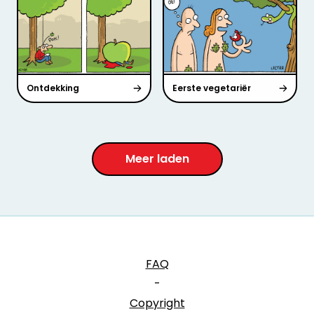
Ontdekking
Eerste vegetariër
Meer laden
FAQ
-
Copyright