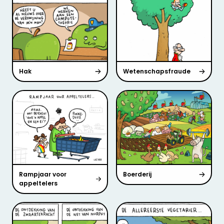
Hak
Wetenschapsfraude
Rampjaar voor
Boerderij
appeltelers