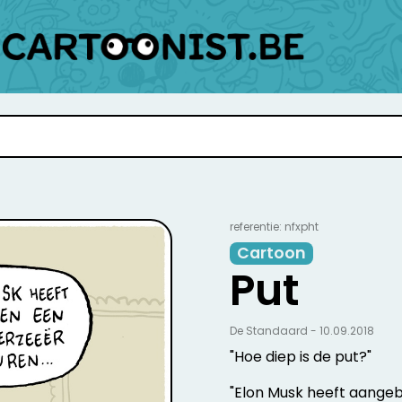
referentie: nfxpht
Cartoon
Put
De Standaard - 10.09.2018
"Hoe diep is de put?"
"Elon Musk heeft aangeb