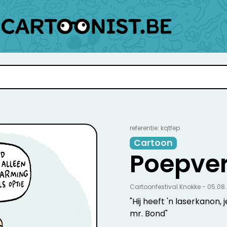
referentie: kqtfep
Cartoon
Poepve
Cartoonfestival Knokke - 05.08
"Hij heeft 'n laserkanon,
mr. Bond"