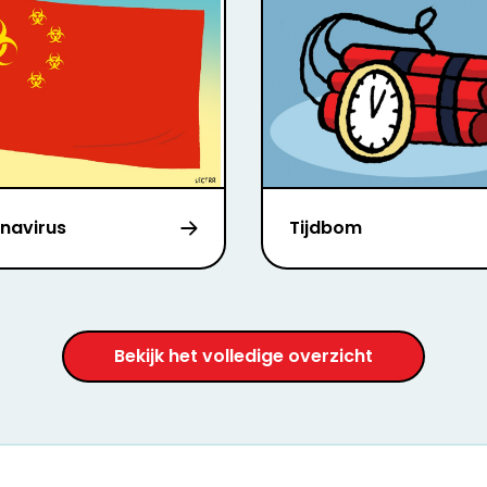
navirus
Tijdbom
Bekijk het volledige overzicht