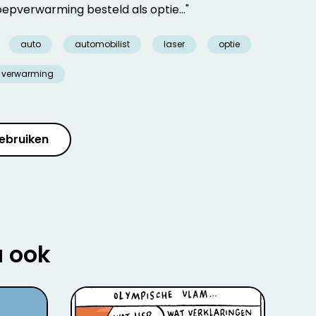
 poepverwarming besteld als optie…"
auto
automobilist
laser
optie
verwarming
ebruiken
u ook