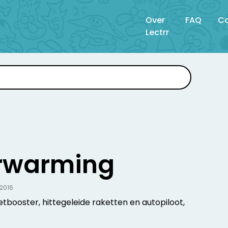
Over
FAQ
Co
Lectrr
rwarming
.2016
 jetbooster, hittegeleide raketten en autopiloot,