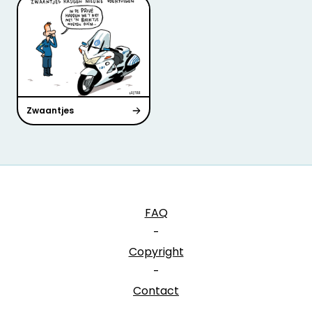
Zwaantjes
FAQ
-
Copyright
-
Contact