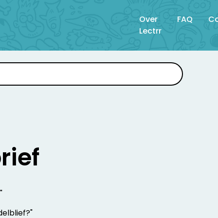
Over
FAQ
Co
Lectrr
rief
"
elblief?"