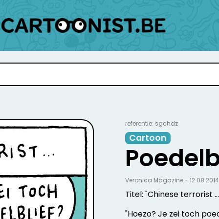
referentie: sgchdz
Cartoon
Poedelb
Veronica Magazine - 12.08.2014
Titel: "Chinese terrorist ...
"Hoezo? Je zei toch poed