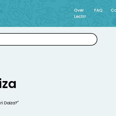
Over
FAQ
Co
Lectrr
iza
iri Daiza?"