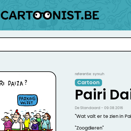
referentie: syrxuh
Cartoon
Pairi Da
De Standaard - 09.08.2016
"Wat valt er te zien in Pa
"Zoogdieren"