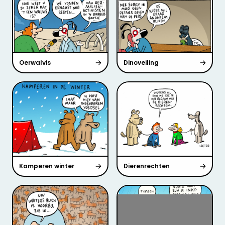
Oerwalvis
Dinoveiling
Kamperen winter
Dierenrechten