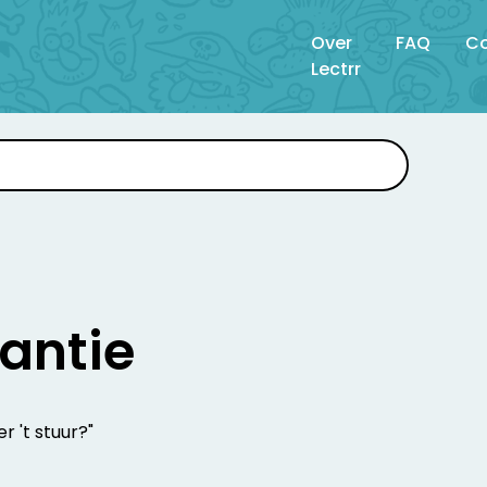
Over
FAQ
Co
Lectrr
rantie
er 't stuur?"