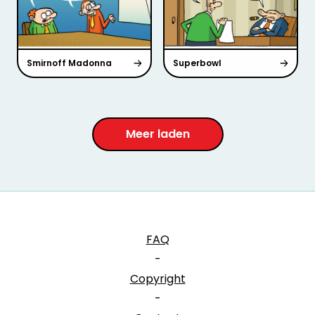
Smirnoff Madonna
Superbowl
Meer laden
FAQ
-
Copyright
-