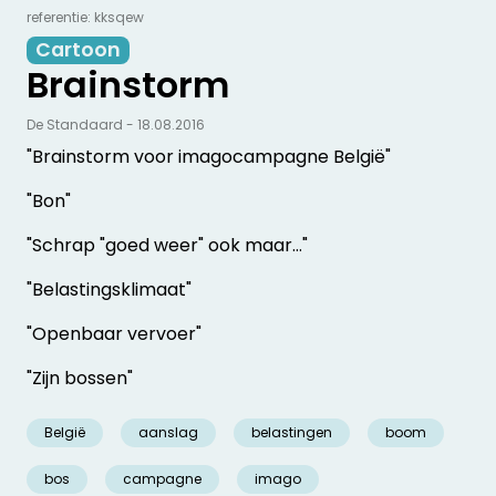
referentie: kksqew
Cartoon
Brainstorm
De Standaard - 18.08.2016
"Brainstorm voor imagocampagne België"
"Bon"
"Schrap "goed weer" ook maar…"
"Belastingsklimaat"
"Openbaar vervoer"
"Zijn bossen"
België
aanslag
belastingen
boom
bos
campagne
imago