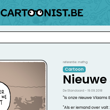
referentie: rnefhg
Cartoon
Nieuwe
De Standaard - 19.09.2018
"Is onze nieuwe Vlaams B
"Als er iemand over valt