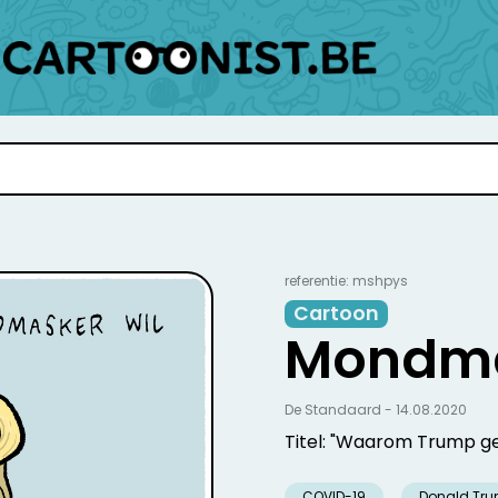
referentie: mshpys
Cartoon
Mondma
De Standaard - 14.08.2020
Titel: "Waarom Trump 
COVID-19
Donald Tr