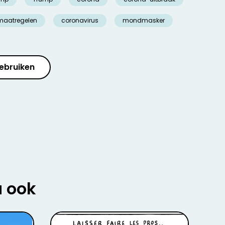
maatregelen
coronavirus
mondmasker
ebruiken
u ook