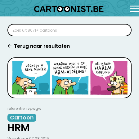
Terug naar resultaten
referentie: rvpwgw
Cartoon
HRM
Vacature - 07.08.2015