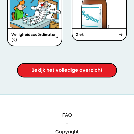
Veiligheidscoördinator
Ziek
(2)
Bekijk het volledige overzicht
FAQ
-
Copyright