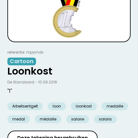
referentie: mpymdx
Cartoon
Loonkost
De Standaard - 10.09.2019
"1"
Arbeitsentgelt
loon
loonkost
medaille
medal
médaille
salaire
salaris
Deze tekening hergebruiken