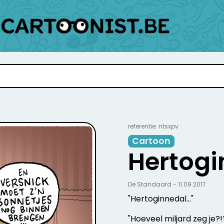
referentie: ntsxpv
Cartoon
Hertogi
De Standaard - 11.09.2017
"Hertoginnedal..."
"Hoeveel miljard zeg je?!