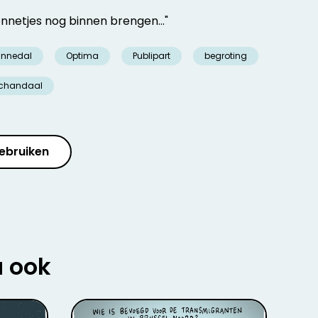
onnetjes nog binnen brengen..."
innedal
Optima
Publipart
begroting
chandaal
ebruiken
u ook