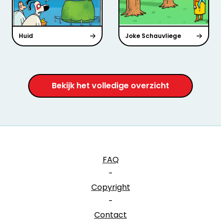
Huid
Joke Schauvliege
Bekijk het volledige overzicht
FAQ
-
Copyright
-
Contact