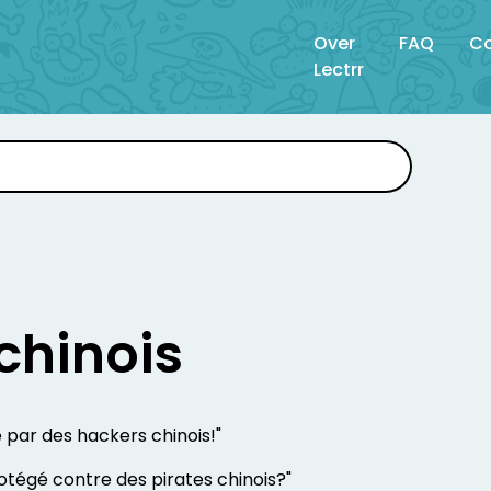
Over
FAQ
Co
Lectrr
chinois
é par des hackers chinois!"
otégé contre des pirates chinois?"