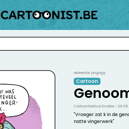
referentie: pngagy
Cartoon
Genoo
Cartoonfestival Knokke - 09.09
"Vroeger zat k in de gen
natte vingerwerk"